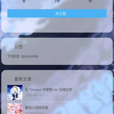
8
19
9
关注我
公告
TG频道: @xiayinlily
最新文章
在 Termux 中使用 rar 压缩文件
2025-09-15
番茄小说网书源
2024-03-24