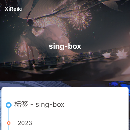
XiReiki
sing-box
标签 - sing-box
2023