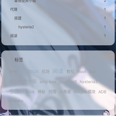
番茄免费小说
2
代理
1
搭建
1
hysteria2
1
阅读
1
标签
Termux
阅读
VPN
机场
教程
Root
Sui
番茄免费小说
Android
sing-box
hysteria2
书源
Linux
神秘
代理
小黑屋
Magisk模块
ADB
Shizuku